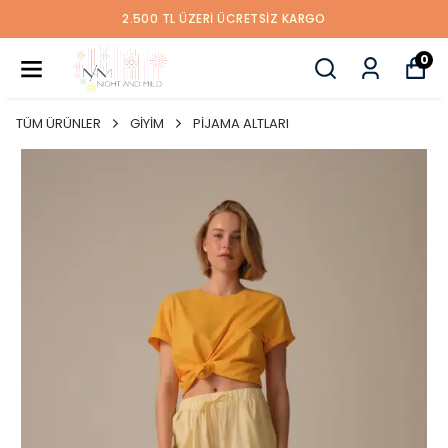
0 TL ÜZERİ ÜCRETSİZ KARGO
ÜYE OL İLK 
0
TÜM ÜRÜNLER
GİYİM
PİJAMA ALTLARI