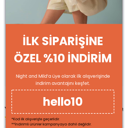
%100 Pamuk
Yıkama talimatına uyulması halinde bozulmadan daha uzun süreli
kullanabilirsiniz
Aldığınız ürünü kullanmadan önce mutlaka yıkayın. Unutmayın ki
üretim esnasında birçok makine ve elden geçiyor
30 °C de yıkayın.
Ters çevirerek yıkayın.
Benzer renkte ürünlerle yıkayın.
İLK SİPARİŞİNE
Ağartıcı kullanmayın.
Pamuklu ayarında ütüleyin.
Kuru temizleme yapılmaz.
ÖZEL %10 İNDİRİM
Dünyamızı korumak ve gelecek nesillere daha iyi bir Dünya bırakmak
için üretim esnasında upcycle (ileri dönüşüm) yapmaya önem
verdiğimizi
bilmenizi isteriz
Night and Mild’a üye olarak ilk alışverişinde
Ürün Ölçüleri
indirim avantajını keşfet.
hello10
Yorumlar
Yorum Yap
3 değerlendirmeye göre
*Kod ilk alışverişte geçerlidir.
**İndirimli ürünler kampanyaya dahil değildir.