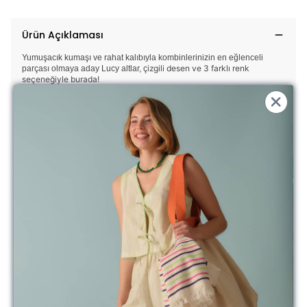
Ürün Açıklaması
Yumuşacık kumaşı ve rahat kalıbıyla kombinlerinizin en eğlenceli
izgili desen ve 3 farklı renk
parçası olmaya aday Lucy altlar, ç
seçeneğiyle burada!
Bu modelde hangi detaylar var:
Çizgili desen
Kalın bel lastiği ve bağcık
Yanlarda 2 cep
Fırfırlı paça
Model ölçülerini, ürüne özel beden tablosunu ve yıkama talimatlarını
aşağıda bulabilirsiniz
Güzel günlerde kullanın....
* Kumaşlarımızın oldukça ince olduğunu bu nedenle özellikle açık
renklerde içinizi gösterebileceğini belirtmek isteriz.
** İade ve değişim işlemlerinde kargo ücreti müşterilerimiz
tarafından karşılanmaktadır.
Modelin Ölçüleri:
Boy 1.75 / Gögüs 81cm / Bel 63cm / Basen 90cm /
Small Beden
Yıkama Talimatı: