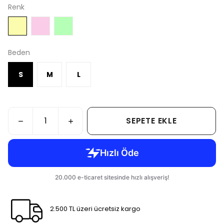
Renk
Beden
S
M
L
SEPETE EKLE
2.500 TL üzeri ücretsiz kargo