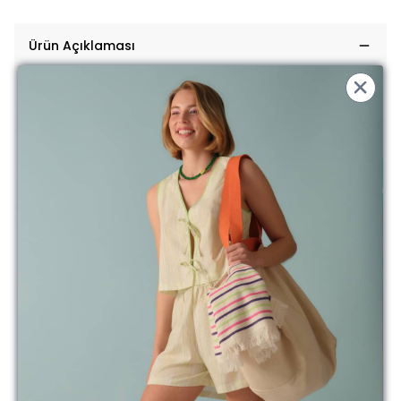
Ürün Açıklaması
Bu bol kesim basic t-shirtler, rahat kalıbı ve yumuşacık kumaşı
sayesinde size her yerde eşlik edebilir.
Bu modelde hangi detaylar var:
0 yaka
Dökümlü
Model ölçülerini, ürüne özel beden tablosunu ve yıkama talimatlarını
aşağıda bulabilirsiniz
Güzel günlerde kullanın....
** İade ve değişim işlemlerinde kargo ücreti müşterilerimiz
tarafından karşılanmaktadır.
Modelin Ölçüleri:
Boy 1.75 / Gögüs 81cm / Bel 63cm / Basen 90cm /
Small Beden
Yıkama Talimatı:
%100 Pamuk
Yıkama talimatına uyulması halinde bozulmadan daha uzun süreli
kullanabilirsiniz
Aldığınız ürünü kullanmadan önce mutlaka yıkayın. Unutmayın ki
üretim esnasında birçok makine ve elden geçiyor