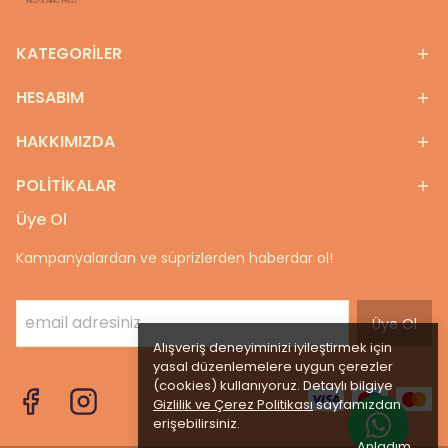
KATEGORİLER
HESABIM
HAKKIMIZDA
POLİTİKALAR
Üye Ol
Kampanyalardan ve süprizlerden haberdar ol!
Üye Ol
Alışveriş deneyiminizi iyileştirmek için
yasal düzenlemelere uygun çerezler
(cookies) kullanıyoruz. Detaylı bilgiye
Gizlilik ve Çerez Politikası
sayfamızdan
erişebilirsiniz.
Anladım