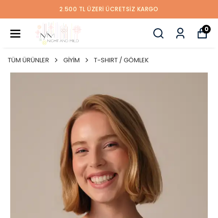
ÜYE OL İLK SİPARİŞİNE ÖZEL %10 İNDİRİM KAZAN
0
TÜM ÜRÜNLER
GİYİM
T-SHIRT / GÖMLEK