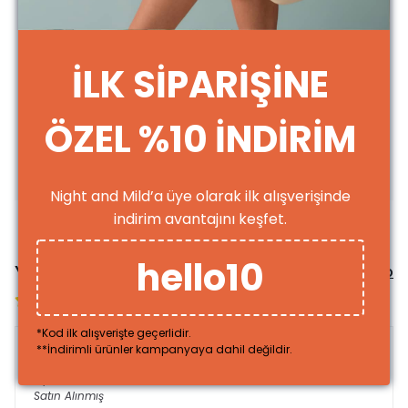
30 °C de yıkayın.
Ters çevirerek yıkayın.
Benzer renkte ürünlerle yıkayın.
Ağartıcı kullanmayın.
Pamuklu ayarında ütüleyin.
İLK SİPARİŞİNE
Kuru temizleme yapılmaz.
Dünyamızı korumak ve gelecek nesillere daha iyi bir Dünya bırakmak
için üretim esnasında upcycle (ileri dönüşüm) yapmaya önem
ÖZEL %10 İNDİRİM
verdiğimizi
bilmenizi isteriz
T-shirt Beden Tablosu
Night and Mild’a üye olarak ilk alışverişinde
indirim avantajını keşfet.
hello10
Yorumlar
Yorum Yap
3 değerlendirmeye göre
*Kod ilk alışverişte geçerlidir.
**İndirimli ürünler kampanyaya dahil değildir.
leyla
a.
Satın Alınmış