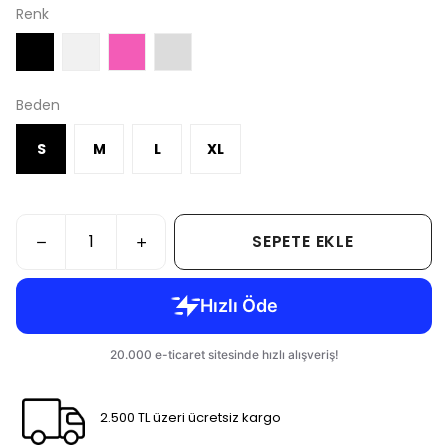
Renk
Beden
S
M
L
XL
SEPETE EKLE
2.500 TL üzeri ücretsiz kargo