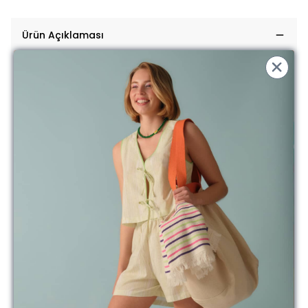
Ürün Açıklaması
Bu bol kesim basic t-shirtler, rahat kalıbı ve yumuşacık kumaşı
sayesinde size her yerde eşlik edebilir.
Bu modelde hangi detaylar var:
0 yaka
Dökümlü
Model ölçülerini, ürüne özel beden tablosunu ve yıkama talimatlarını
aşağıda bulabilirsiniz
Güzel günlerde kullanın....
** İade ve değişim işlemlerinde kargo ücreti müşterilerimiz
tarafından karşılanmaktadır.
Modelin Ölçüleri:
Boy 1.75 / Gögüs 81cm / Bel 63cm / Basen 90cm /
Small Beden
Yıkama Talimatı:
%100 Pamuk
Yıkama talimatına uyulması halinde bozulmadan daha uzun süreli
kullanabilirsiniz
Aldığınız ürünü kullanmadan önce mutlaka yıkayın. Unutmayın ki
üretim esnasında birçok makine ve elden geçiyor