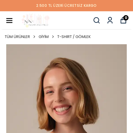
2.500 TL ÜZERİ ÜCRETSİZ KARGO
0
TÜM ÜRÜNLER
GİYİM
T-SHIRT / GÖMLEK