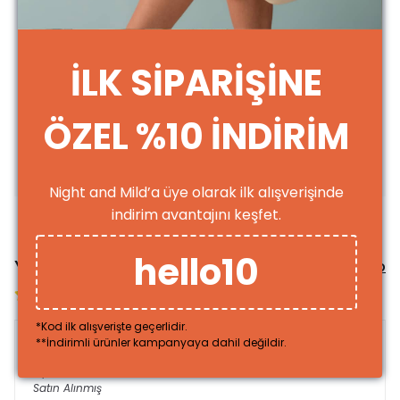
30 °C de yıkayın.
Ters çevirerek yıkayın.
Benzer renkte ürünlerle yıkayın.
Ağartıcı kullanmayın.
Pamuklu ayarında ütüleyin.
İLK SİPARİŞİNE
Kuru temizleme yapılmaz.
Dünyamızı korumak ve gelecek nesillere daha iyi bir Dünya bırakmak
için üretim esnasında upcycle (ileri dönüşüm) yapmaya önem
ÖZEL %10 İNDİRİM
verdiğimizi
bilmenizi isteriz
T-shirt Beden Tablosu
Night and Mild’a üye olarak ilk alışverişinde
indirim avantajını keşfet.
hello10
Yorumlar
Yorum Yap
3 değerlendirmeye göre
*Kod ilk alışverişte geçerlidir.
**İndirimli ürünler kampanyaya dahil değildir.
leyla
a.
Satın Alınmış