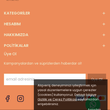
KATEGORİLER
HESABIM
HAKKIMIZDA
POLİTİKALAR
Üye Ol
Kampanyalardan ve süprizlerden haberdar ol!
Üye Ol
Alışveriş deneyiminizi iyileştirmek için
yasal düzenlemelere uygun çerezler
(cookies) kullanıyoruz. Detaylı bilgiye
Gizlilik ve Çerez Politikası
sayfamızdan
erişebilirsiniz.
Anladım