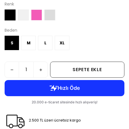
Renk
Beden
S
M
L
XL
SEPETE EKLE
2.500 TL üzeri ücretsiz kargo