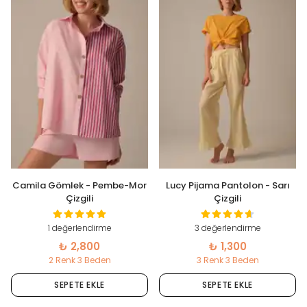
Camila Gömlek - Pembe-Mor
Lucy Pijama Pantolon - Sarı
Çizgili
Çizgili
1 değerlendirme
3 değerlendirme
₺ 2,800
₺ 1,300
2 Renk 3 Beden
3 Renk 3 Beden
SEPETE EKLE
SEPETE EKLE