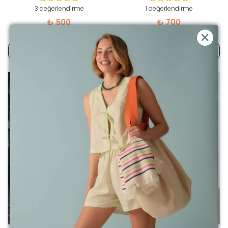
3 değerlendirme
1 değerlendirme
₺ 500
₺ 700
4 Renk 4 Beden
1 Boyut 2 Renk
SEPETE EKLE
SEPETE EKLE