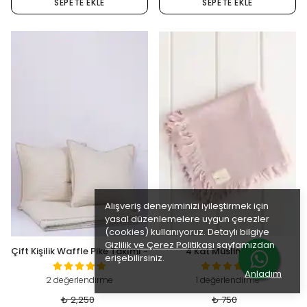
SEPETE EKLE
SEPETE EKLE
Alışveriş deneyiminizi iyileştirmek için
yasal düzenlemelere uygun çerezler
(cookies) kullanıyoruz. Detaylı bilgiye
Gizlilik ve Çerez Politikası
sayfamızdan
Çift Kişilik Waffle Pike Takımı -
4 Kat Müslin Bebek
erişebilirsiniz.
Sage
Battaniyesi - Pudra
Anladım
2 değerlendirme
1 değerlendirme
₺ 2,250
₺ 750