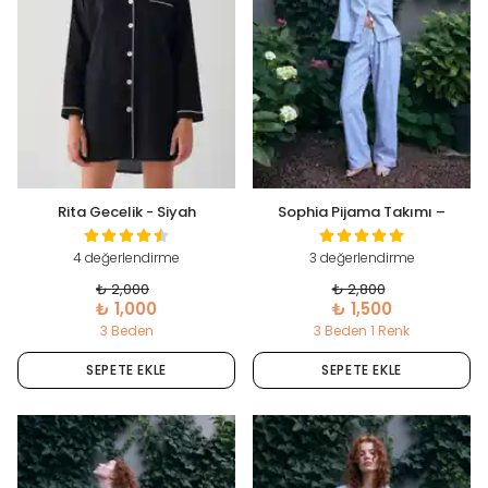
Rita Gecelik - Siyah
Sophia Pijama Takımı –
Mavi/Beyaz Çizgili
4 değerlendirme
3 değerlendirme
₺ 2,000
₺ 2,800
₺ 1,000
₺ 1,500
3 Beden
3 Beden 1 Renk
SEPETE EKLE
SEPETE EKLE