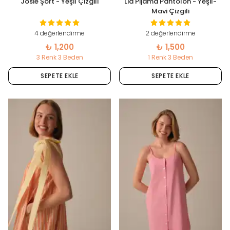
Josie Şort - Yeşil Çizgili
Lia Pijama Pantolon - Yeşil-
Mavi Çizgili
4 değerlendirme
2 değerlendirme
₺ 1,200
₺ 1,500
3 Renk 3 Beden
1 Renk 3 Beden
SEPETE EKLE
SEPETE EKLE