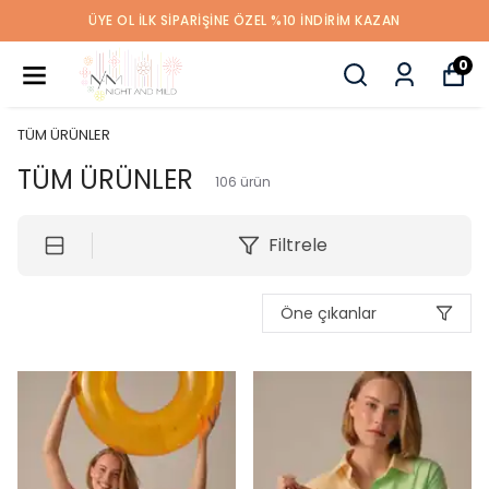
2.500 TL ÜZERİ ÜCRETSİZ KARGO
0
TÜM ÜRÜNLER
TÜM ÜRÜNLER
106
ürün
Filtrele
Öne çıkanlar