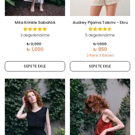
Mila Krinkle Sabahlık
Audrey Pijama Takımı - Ekru
3 değerlendirme
5 değerlendirme
₺ 2,300
₺ 1,600
₺ 1,000
₺ 850
2 Renk 3 Beden
SEPETE EKLE
SEPETE EKLE