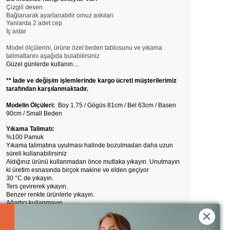
Çizgili desen
Bağlanarak ayarlanabilir omuz askıları
Yanlarda 2 adet cep
İç astar
Model ölçülerini, ürüne özel beden tablosunu ve yıkama
talimatlarını aşağıda bulabilirsiniz
Güzel günlerde kullanın....
** İade ve değişim işlemlerinde kargo ücreti müşterilerimiz
tarafından karşılanmaktadır.
Modelin Ölçüleri:
Boy 1.75 / Gögüs 81cm / Bel 63cm / Basen
90cm / Small Beden
Yıkama Talimatı:
%100 Pamuk
Yıkama talimatına uyulması halinde bozulmadan daha uzun
süreli kullanabilirsiniz
Aldığınız ürünü kullanmadan önce mutlaka yıkayın. Unutmayın
ki üretim esnasında birçok makine ve elden geçiyor
30 °C de yıkayın.
Ters çevirerek yıkayın.
Benzer renkte ürünlerle yıkayın.
Ağartıcı kullanmayın.
Pamuklu ayarında ütüleyin.
Kuru temizleme yapılmaz.