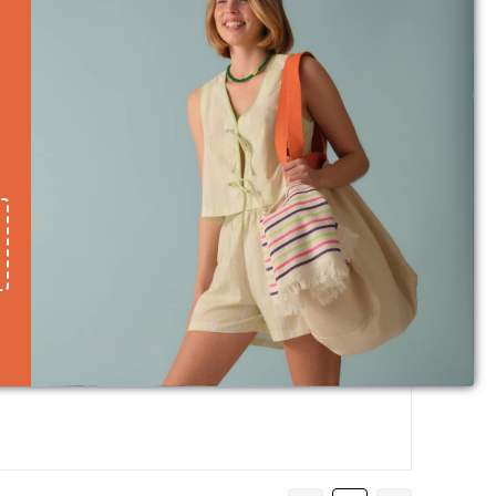
Dünyamızı korumak ve gelecek nesillere daha iyi bir Dünya
bırakmak için üretim esnasında upcycle (ileri dönüşüm)
yapmaya önem verdiğimizi
bilmenizi isteriz
Elbise Ölçüsü
Yorum Yap