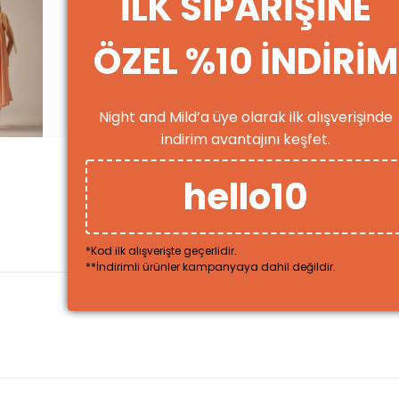
İLK SİPARİŞİNE
ÖZEL %10 İNDİRİM
Night and Mild’a üye olarak ilk alışverişinde
indirim avantajını keşfet.
hello10
*Kod ilk alışverişte geçerlidir.
**İndirimli ürünler kampanyaya dahil değildir.