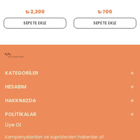
₺ 2,300
₺ 700
SEPETE EKLE
SEPETE EKLE
KATEGORİLER
HESABIM
HAKKIMIZDA
POLİTİKALAR
Üye Ol
Kampanyalardan ve süprizlerden haberdar ol!