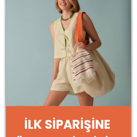
2.500 TL üzeri ücretsiz kargo
Ürün Açıklaması
Deniz kenarında, havuz başında, yazın alınacak buz gibi duşlar
sonrası yüksek emiciliği sayesinde bu peştamallar favoriniz olacak.
Bu modelde hangi detaylar var:
Bir yüzü peştamal, bir yüzü havlu
Yıkama talimatlarını aşağıda bulabilirsiniz
Güzel günlerde kullanın....
** İade ve değişim işlemlerinde kargo ücreti müşterilerimiz
tarafından karşılanmaktadır.
Ürün Ölçüleri:
İLK SİPARİŞİNE
100cm x 180cm
Yıkama Talimatı:
%100 Pamuk