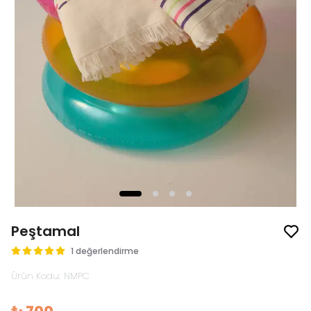
Peştamal
1 değerlendirme
Ürün Kodu
:
NMPC