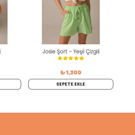
i
Josie Şort - Yeşil Çizgili
J
₺ 1,200
SEPETE EKLE