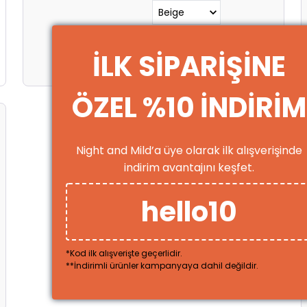
Boyut
İLK SİPARİŞİNE
ÖZEL %10 İNDİRİM
Night and Mild’a üye olarak ilk alışverişinde
indirim avantajını keşfet.
hello10
*Kod ilk alışverişte geçerlidir.
**İndirimli ürünler kampanyaya dahil değildir.