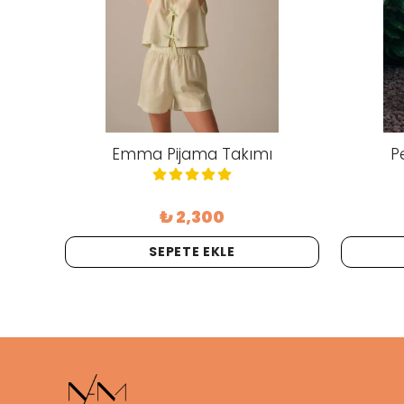
im) -
Emma Pijama Takımı
P
₺ 2,300
SEPETE EKLE