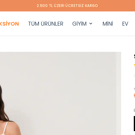
ÜYE OL İLK SİPARİŞİNE ÖZEL %10 İNDİRİM KAZAN
EKSİYON
TÜM ÜRÜNLER
GİYİM
MİNİ
EV