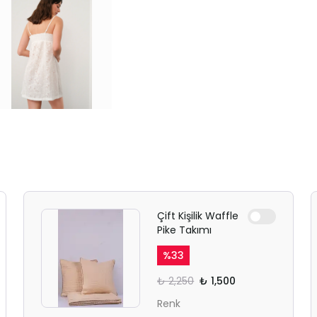
Çift Kişilik Waffle
Pike Takımı
%
33
₺ 2,250
₺ 1,500
Renk