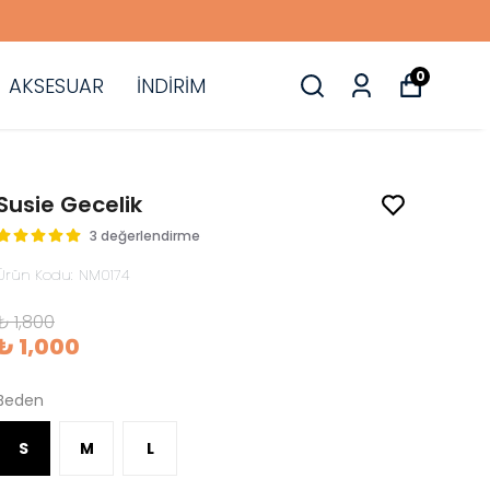
0
AKSESUAR
İNDİRİM
Susie Gecelik
3 değerlendirme
Ürün Kodu
:
NM0174
₺ 1,800
₺ 1,000
Beden
S
M
L