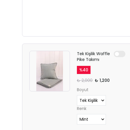
Tek Kişilik Waffle
Pike Takımı
%
40
₺ 2,000
₺ 1,200
Boyut
Renk