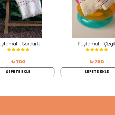
eştamal - Bordürlü
Peştamal - Çizgil
₺ 700
₺ 700
SEPETE EKLE
SEPETE EKLE