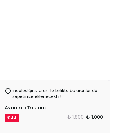
İncelediğiniz ürün ile birlikte bu ürünler de
sepetinize eklenecektir!
Avantajlı Toplam
₺ 1,800
₺ 1,000
%
44