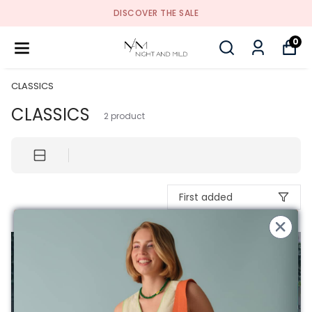
DISCOVER THE SALE
0
CLASSICS
CLASSICS
2
product
First added