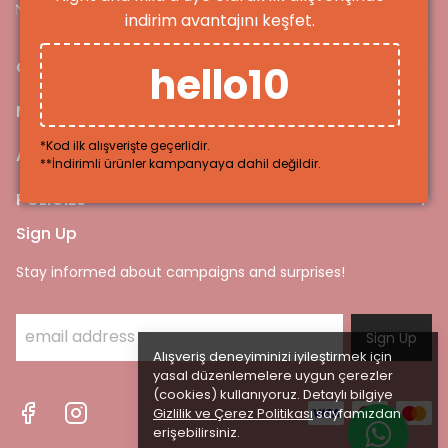
indirim avantajını keşfet.
CATEGORIES
hello10
MY ACCOUNT
*Kod ilk alışverişte geçerlidir.
ABOUT US
**İndirimli ürünler kampanyaya dahil değildir.
POLICIES
Sign Up
Stay informed about campaigns and surprises!
Sign Up
Alışveriş deneyiminizi iyileştirmek için
yasal düzenlemelere uygun çerezler
(cookies) kullanıyoruz. Detaylı bilgiye
Gizlilik ve Çerez Politikası
sayfamızdan
erişebilirsiniz.